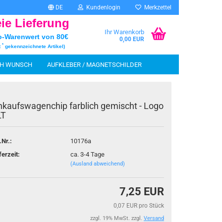
DE
Kundenlogin
Merkzettel
eie Lieferung
Ihr Warenkorb
o-Warenwert von 80€
0,00 EUR
*
t
gekennzeichnete Artikel)
CH WUNSCH
AUFKLEBER / MAGNETSCHILDER
INFOSTAND UND ZUBEHÖR
MALECKE
SCHEN
nkaufswagenchip farblich gemischt - Logo
LT
.Nr.:
10176a
rstellen
ferzeit:
ca. 3-4 Tage
rt vergessen?
(Ausland abweichend)
7,25 EUR
0,07 EUR pro Stück
zzgl. 19% MwSt. zzgl.
Versand