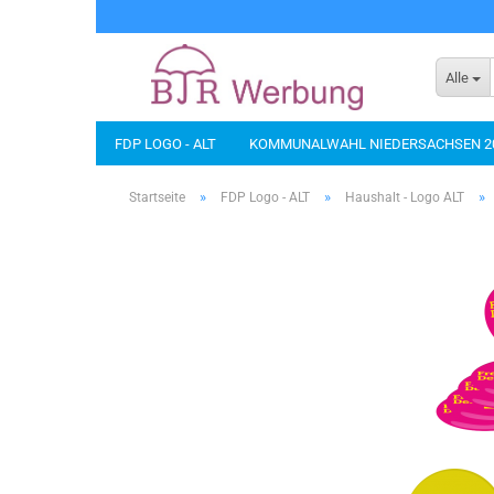
Alle
FDP LOGO - ALT
KOMMUNALWAHL NIEDERSACHSEN 2
BANNER/ROLL-UP
BÜROARTIKEL
DIES UND DAS...
»
»
»
Startseite
FDP Logo - ALT
Haushalt - Logo ALT
NACHHALTIGE PRODUKTE
SCHIRME
SICHERHEIT