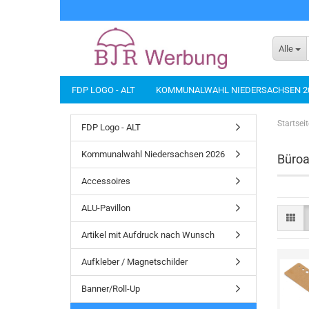
Alle
FDP LOGO - ALT
KOMMUNALWAHL NIEDERSACHSEN 2
BANNER/ROLL-UP
BÜROARTIKEL
DIES UND DAS...
Startseit
FDP Logo - ALT
NACHHALTIGE PRODUKTE
SCHIRME
SICHERHEIT
Kommunalwahl Niedersachsen 2026
Büroa
Accessoires
ALU-Pavillon
Artikel mit Aufdruck nach Wunsch
Aufkleber / Magnetschilder
Banner/Roll-Up