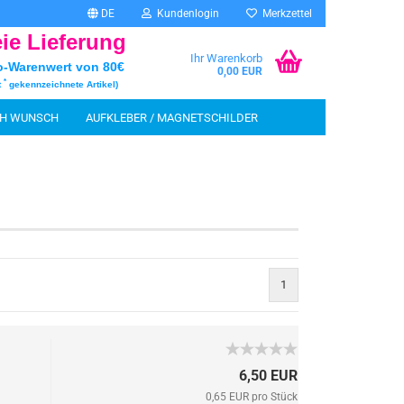
DE
Kundenlogin
Merkzettel
eie Lieferung
Ihr Warenkorb
o-Warenwert von 80€
0,00 EUR
*
t
gekennzeichnete Artikel)
CH WUNSCH
AUFKLEBER / MAGNETSCHILDER
INFOSTAND UND ZUBEHÖR
MALECKE
SCHEN
rstellen
1
rt vergessen?
6,50 EUR
0,65 EUR pro Stück