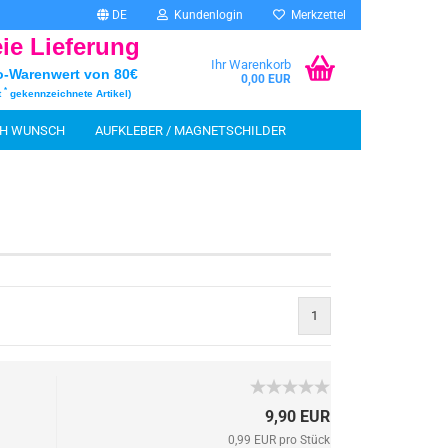
DE
Kundenlogin
Merkzettel
eie Lieferung
Ihr Warenkorb
o-Warenwert von 80€
0,00 EUR
*
t
gekennzeichnete Artikel)
CH WUNSCH
AUFKLEBER / MAGNETSCHILDER
INFOSTAND UND ZUBEHÖR
MALECKE
SCHEN
rstellen
1
rt vergessen?
9,90 EUR
0,99 EUR pro Stück