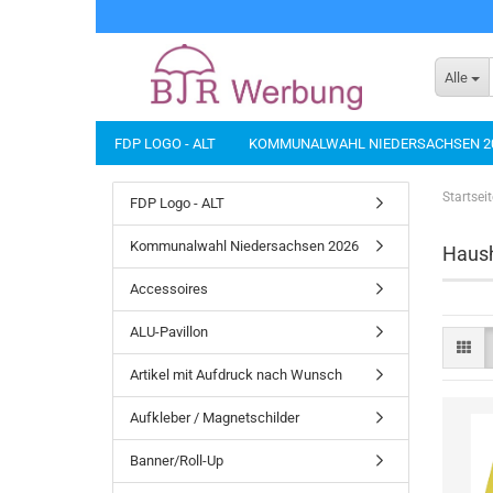
Alle
FDP LOGO - ALT
KOMMUNALWAHL NIEDERSACHSEN 2
BANNER/ROLL-UP
BÜROARTIKEL
DIES UND DAS...
Startseit
FDP Logo - ALT
NACHHALTIGE PRODUKTE
SCHIRME
SICHERHEIT
Kommunalwahl Niedersachsen 2026
Haush
Accessoires
ALU-Pavillon
Artikel mit Aufdruck nach Wunsch
Aufkleber / Magnetschilder
Banner/Roll-Up