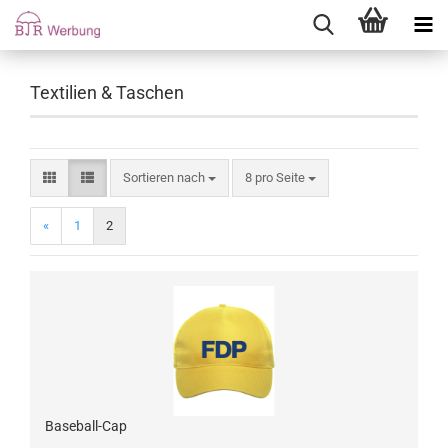
Textilien & Taschen
Sortieren nach
8 pro Seite
«
1
2
Baseball-Cap