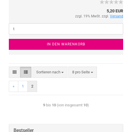
5,20 EUR
zzgl. 19% MwSt. zzgl.
Versand
IN DEN WARENKORB
Sortieren nach
8 pro Seite
«
1
2
9
bis
10
(von insgesamt
10
)
Bestseller