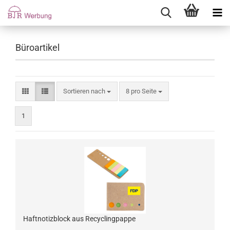
Büroartikel
Sortieren nach
8 pro Seite
1
Haftnotizblock aus Recyclingpappe