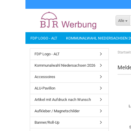
Alle
FDP LOGO - ALT
KOMMUNALWAHL NIEDERSACHSEN 2
BANNER/ROLL-UP
BÜROARTIKEL
DIES UND DAS...
Startseit
FDP Logo - ALT
NACHHALTIGE PRODUKTE
SCHIRME
SICHERHEIT
Kommunalwahl Niedersachsen 2026
Melde
Accessoires
ALU-Pavillon
Artikel mit Aufdruck nach Wunsch
L
Aufkleber / Magnetschilder
Banner/Roll-Up
S