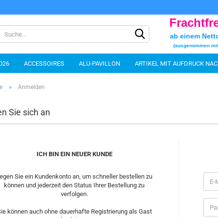
Frachtfr
Sprache auswählen
ab einem Nett
(ausgenommen mi
026
ACCESSOIRES
ALU-PAVILLON
ARTIKEL MIT AUFDRUCK NA
Lieferland
FAHNEN/FLAGS
FEUERZEUGE
FÜR ALLE FÄLLE
HAUSHALT
»
e
Anmelden
SARTIKEL
SPIELENDE WERBUNG
STEHTISCHE
TEXTILIEN & TA
n Sie sich an
Konto e
ICH BIN EIN NEUER KUNDE
Passwo
egen Sie ein Kundenkonto an, um schneller bestellen zu
können und jederzeit den Status Ihrer Bestellung zu
verfolgen.
ie können auch ohne dauerhafte Registrierung als Gast