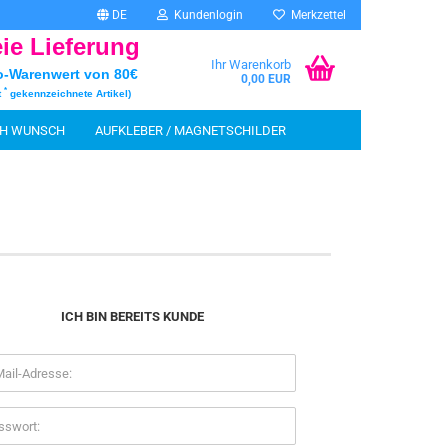
DE
Kundenlogin
Merkzettel
eie Lieferung
Ihr Warenkorb
o-Warenwert von 80€
0,00 EUR
*
t
gekennzeichnete Artikel)
CH WUNSCH
AUFKLEBER / MAGNETSCHILDER
INFOSTAND UND ZUBEHÖR
MALECKE
SCHEN
rstellen
ICH BIN BEREITS KUNDE
rt vergessen?